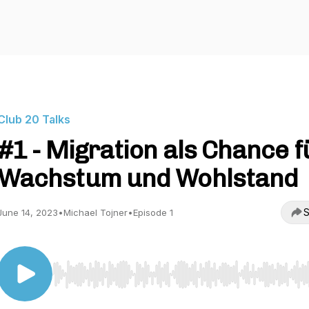
Club 20 Talks
#1 - Migration als Chance f
Wachstum und Wohlstand
S
June 14, 2023
•
Michael Tojner
•
Episode 1
Use Left/Right to seek, Home/End to jump to start o