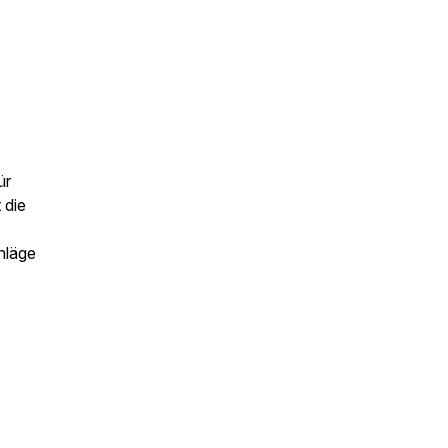
ür
 die
hläge