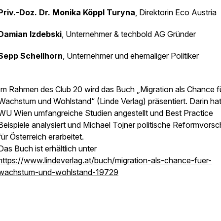
Priv.-Doz. Dr. Monika Köppl Turyna
, Direktorin Eco Austria
Damian Izdebski
, Unternehmer & techbold AG Gründer
Sepp Schellhorn
, Unternehmer und ehemaliger Politiker
Im Rahmen des Club 20 wird das Buch „Migration als Chance f
Wachstum und Wohlstand“ (Linde Verlag) präsentiert. Darin hat
WU Wien umfangreiche Studien angestellt und Best Practice
Beispiele analysiert und Michael Tojner politische Reformvorsc
für Österreich erarbeitet.
Das Buch ist erhältlich unter
https://www.lindeverlag.at/buch/migration-als-chance-fuer-
wachstum-und-wohlstand-19729