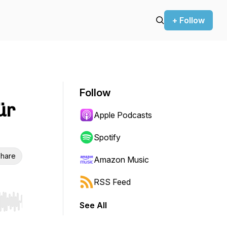
+ Follow
Follow
ür
Apple Podcasts
Spotify
hare
Amazon Music
RSS Feed
See All
r end. Hold shift to jump forward or backward.