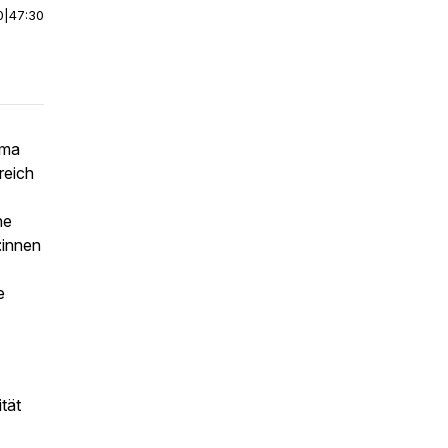
0
|
47:30
ema
reich
ne
:innen
e
ität