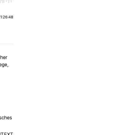
r end. Hold shift to jump forward or backward.
|
1:26:48
her
ege,
isches
ONTEXT