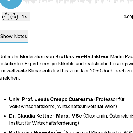
Use Left/Right to seek, Home/End to jump to start o
0:00
Show Notes
Unter der Moderation von
Brutkasten-Redakteur
Martin Pac
diskutierten ExpertInnen praktikable und realistische Lösungsw
um weltweite Klimaneutralität bis zum Jahr 2050 doch noch zu
erreichen.
Univ. Prof. Jesús Crespo Cuaresma
(Professor für
Volkswirtschaftslehre, Wirtschaftsuniversität Wien)
Dr. Claudia Kettner-Marx, MSc
(Ökonomin, Österreich
Institut für Wirtschaftsförderung)
Katharina Rogenhofer
(Autorin und Klimaaktivistin, K